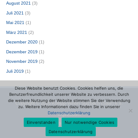
August 2021
(3)
Juli 2021
(3)
Mai 2021
(1)
März 2021
(2)
Dezember 2020
(1)
Dezember 2019
(1)
November 2019
(2)
Juli 2019
(1)
Diese Website benutzt Cookies. Cookies helfen uns, die
Benutzerfreundlichkeit unserer Website zu verbessern. Durch
die weitere Nutzung der Website stimmen Sie der Verwendung
Copyright © 2026 Kneipp-Verein Sulzbach (Saar) e.V.
zu. Weitere Informationen dazu finden Sie in unserer
Datenschutzerklärung
Impressum
Einverstanden
Nur notwendige Cookies
Datenschutzerklärung
Datenschutzerklärung