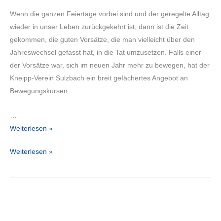
Wenn die ganzen Feiertage vorbei sind und der geregelte Alltag
wieder in unser Leben zurückgekehrt ist, dann ist die Zeit
gekommen, die guten Vorsätze, die man vielleicht über den
Jahreswechsel gefasst hat, in die Tat umzusetzen. Falls einer
der Vorsätze war, sich im neuen Jahr mehr zu bewegen, hat der
Kneipp-Verein Sulzbach ein breit gefächertes Angebot an
Bewegungskursen.
…
Eine
Weiterlesen »
Zusammenfassung
Eine
Weiterlesen »
unseres
Zusammenfassung
Kursangebots
unseres
Kursangebots