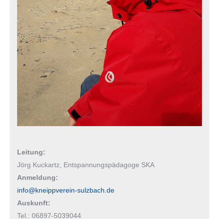
Leitung:
Jörg Kuckartz, Entspannungspädagoge SKA
Anmeldung:
info@kneippverein-sulzbach.de
Auskunft:
Tel.: 06897-5039044