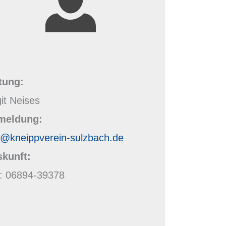
tung:
git Neises
meldung:
o@kneippverein-sulzbach.de
kunft:
.: 06894-39378